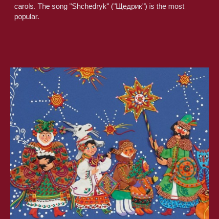
carols. The song "Shchedryk" ("Щедрик") is the most 
popular.