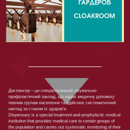
Диспансер – це спеціалізований лікувально-
профілактичний заклад, що надає медичну допомогу 
певним групам населення та здійснює систематичний 
нагляд за станом їх здоров'я.
Dispensary is a special treatment-and-prophylactic medical 
institution that provides medical care to certain groups of 
the population and carries out systematic monitoring of their 