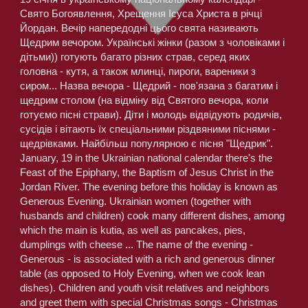
Свято Богоявлення, Хрещення Ісуса Христа в річці 
Йордан. Вечір напередодні цього свята називають 
Щедрим вечором. Українські жінки (разом з чоловіками і 
дітьми)) готують багато різних страв, серед яких 
головна - кутя, а також млинці, пироги, вареники з 
сиром... Назва вечора - Щедрий - пов'язана з багатим і 
щедрим столом (на відміну від Святого вечора, коли 
готуємо пісні страви). Діти і молодь відвідують родичів, 
сусідів і вітають їх спеціальними різдвяними піснями - 
щедрівками. Найбільш популярною є пісня "Щедрик".
January, 19 in the Ukrainian national calendar there's the 
Feast of the Epiphany, the Baptism of Jesus Christ in the 
Jordan River. The evening before this holiday is known as 
Generous Evening. Ukrainian women (together with 
husbands and children) cook many different dishes, among 
which the main is kutia, as well as pancakes, pies, 
dumplings with cheese ... The name of the evening - 
Generous - is associated with a rich and generous dinner 
table (as opposed to Holy Evening, when we cook lean 
dishes). Children and youth visit relatives and neighbors 
and greet them with special Christmas songs - Christmas 