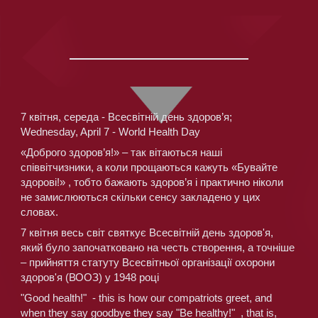
7 квітня, середа - Всесвітній день здоров’я;
Wednesday, April 7 - World Health Day
«Доброго здоров’я!» – так вітаються наші 
співвітчизники, а коли прощаються кажуть «Бувайте 
здорові!» , тобто бажають здоров’я і практично ніколи 
не замислюються скільки сенсу закладено у цих 
словах.
7 квітня весь світ святкує Всесвітній день здоров'я, 
який було започатковано на честь створення, а точніше 
– прийняття статуту Всесвітньої організації охорони 
здоров'я (ВООЗ) у 1948 році
"Good health!"  - this is how our compatriots greet, and 
when they say goodbye they say "Be healthy!"  , that is, 