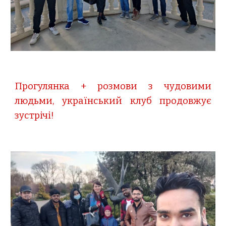
Прогулянка + розмови з чудовими
людьми, український клуб продовжує
зустрічі!