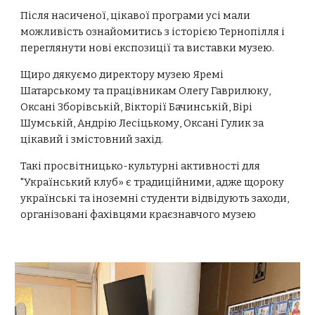
Після насиченої, цікавої програми усі мали
можливість ознайомитись з історією Тернопілля і
переглянути нові експозиції та виставки музею.
Щиро дякуємо директору музею Яремі
Шатарському та працівникам Олегу Гаврилюку,
Оксані Зборівській, Вікторії Бачинській, Вірі
Шумській, Андрію Лесіцькому, Оксані Гулик за
цікавий і змістовний захід.
Такі просвітницько-культурні активності для
"Український клуб» є традиційними, адже щороку
українські та іноземні студенти відвідують заходи,
організовані фахівцями краєзнавчого музею