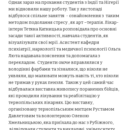
Однак зараз на прохання студентів з Індії та Нігерії
ми відновили нашу роботу. Так у листопаді
відбулося спільне заняття - ознайомлення з таким
методом подолання стресу , як арт –терапія. Лікар-
інтерн Тетяна Катницька розповідала про основні
засади такої активності, навчала студентів, як
візуалізувати свої мрії. Асистент кафедри
психіатрії, наркології та медичної психології Ольга
Люта надавала пояснення та допомагала з
перекладом. Студенти охоче вправлялися у
володінні фарбами та зізналися, що ніколи не
уявляли, що малювати можуть навіть ті, хто ніколи
не тримав у руках пензля. Також у цей самий час
відбувалася виставка живопису поранених бійців,
які проходили лікування та реабілітацію у
тернопільських лікарнях. Цю виставку,
організовану тернопільським митцем Рустамом
Давлетовим та волонтеркою Оленою
Хмельницькою, яка приїхала до нас з Рубіжного,
відвідували студенти та викладачі університету