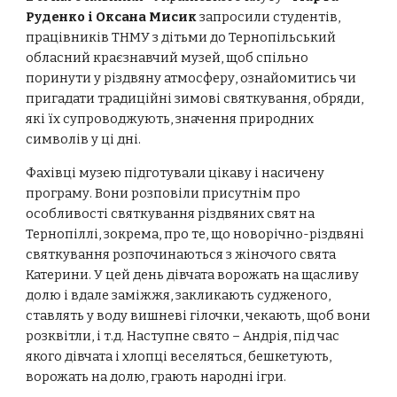
Руденко і Оксана Мисик
запросили студентів,
працівників ТНМУ з дітьми до Тернопільський
обласний краєзнавчий музей, щоб спільно
поринути у різдвяну атмосферу, ознайомитись чи
пригадати традиційні зимові святкування, обряди,
які їх супроводжують, значення природних
символів у ці дні.
Фахівці музею підготували цікаву і насичену
програму. Вони розповіли присутнім про
особливості святкування різдвяних свят на
Тернопіллі, зокрема, про те, що новорічно-різдвяні
святкування розпочинаються з жіночого свята
Катерини. У цей день дівчата ворожать на щасливу
долю і вдале заміжжя, закликають судженого,
ставлять у воду вишневі гілочки, чекають, щоб вони
розквітли, і т.д. Наступне свято – Андрія, під час
якого дівчата і хлопці веселяться, бешкетують,
ворожать на долю, грають народні ігри.