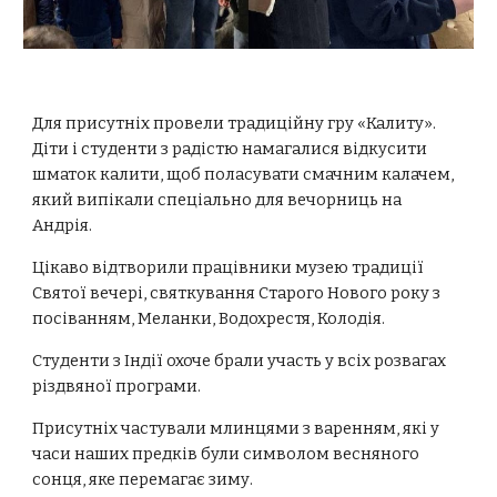
Для присутніх провели традиційну гру «Калиту».
Діти і студенти з радістю намагалися відкусити
шматок калити, щоб поласувати смачним калачем,
який випікали спеціально для вечорниць на
Андрія.
Цікаво відтворили працівники музею традиції
Святої вечері, святкування Старого Нового року з
посіванням, Меланки, Водохрестя, Колодія.
Студенти з Індії охоче брали участь у всіх розвагах
різдвяної програми.
Присутніх частували млинцями з варенням, які у
часи наших предків були символом весняного
сонця, яке перемагає зиму.