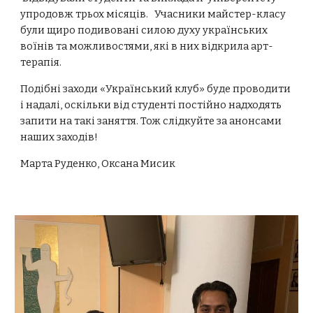
упродовж трьох місяців. Учасники майстер-класу
були щиро подивовані силою духу українських
воїнів та можливостями, які в них відкрила арт-
терапія.
Подібні заходи «Український клуб» буде проводити
і надалі, оскільки від студенті постійно надходять
запити на такі заняття. Тож слідкуйте за анонсами
наших заходів!
Марта Руденко, Оксана Мисик