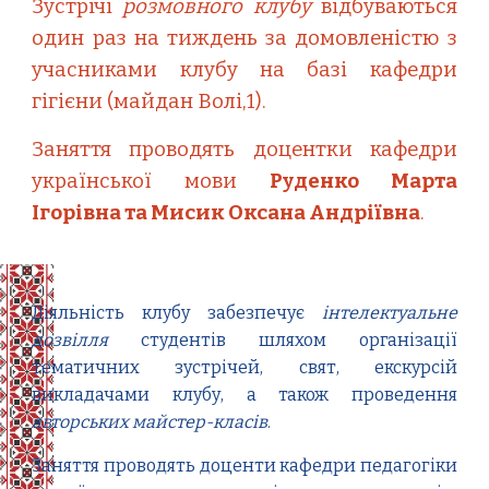
Зустрічі
розмовного клубу
відбуваються
один раз на тиждень
за домовленістю з
учасниками клубу
на базі кафедри
гігієни (майдан Волі
,
1).
Заняття проводять
доцентки
кафедри
української мови
Руденко Марта
Ігорівна та Мисик Оксана Андріївна
.
Діяльність клубу забезпечує
інтелектуальне
дозвілля
студентів шляхом організації
тематичних зустрічей, свят
,
екскурсій
викладачами клубу
, а також
проведення
авторських майстер-класів
.
Заняття проводять доценти кафедри педагогіки