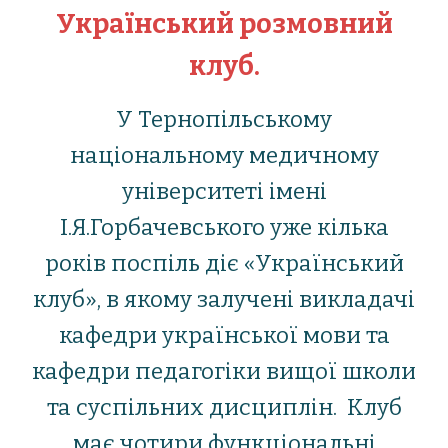
Український розмовний
клуб.
У Тернопільському
національному медичному
університеті імені
І.Я.Горбачевського уже кілька
років поспіль діє «Український
клуб», в якому залучені викладачі
кафедри української мови та
кафедри педагогіки вищої школи
та суспільних дисциплін. Клуб
має чотири функціональні