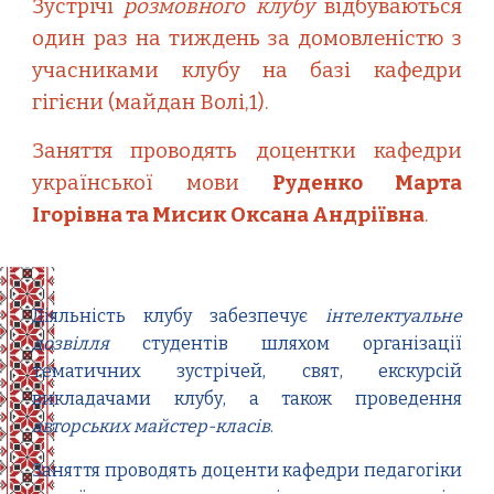
Зустрічі
розмовного клубу
відбуваються
один раз на тиждень
за домовленістю з
учасниками клубу
на базі кафедри
гігієни (майдан Волі
,
1).
Заняття проводять
доцентки
кафедри
української мови
Руденко Марта
Ігорівна та Мисик Оксана Андріївна
.
Діяльність клубу забезпечує
інтелектуальне
дозвілля
студентів шляхом організації
тематичних зустрічей, свят
,
екскурсій
викладачами клубу
, а також
проведення
авторських майстер-класів
.
Заняття проводять доценти кафедри педагогіки