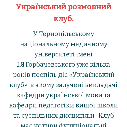
Український розмовний
клуб.
У Тернопільському
національному медичному
університеті імені
І.Я.Горбачевського уже кілька
років поспіль діє «Український
клуб», в якому залучені викладачі
кафедри української мови та
кафедри педагогіки вищої школи
та суспільних дисциплін. Клуб
має чотири функціональні